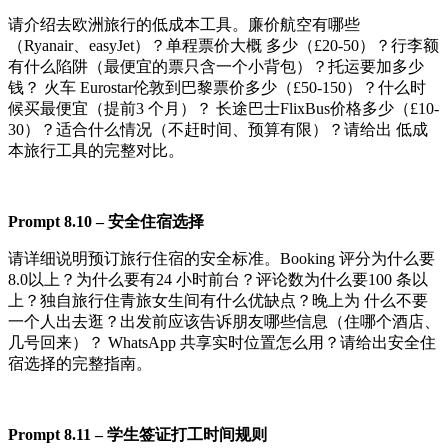
请介绍去欧洲旅行的低成本工具。廉价航空有哪些
（Ryanair、easyJet）？单程票价大概 多少（£20-50）？行李额
有什么陷阱（最便宜的票只含一个小背包）？托运要加多少
钱？ 火车 Eurostar伦敦到巴黎票价多少（£50-150）？什么时
候买最便宜（提前3 个月）？ 长途巴士FlixBus价格多少（£10-
30）？适合什么情况（不赶时间、预算有限）？请给出 低成
本旅行工具的完整对比。
Pr
o
m
pt
8.
10
–
安全住宿选择
请详细说明预订旅行住宿的安全标准。Booking 评分为什么要
8.0以上？为什么要有24 小时前台？评论数为什么要100 条以
上？独自旅行住青旅女生间有什么优缺点？晚上为 什么不要
一个人出去逛？出发前应该告诉朋友哪些信息（住哪个酒店、
几号回来）？ WhatsApp 共享实时位置怎么用？请给出安全住
宿选择的完整指南。
Pr
o
m
pt
8.
11
–
学生签证打工时间规则