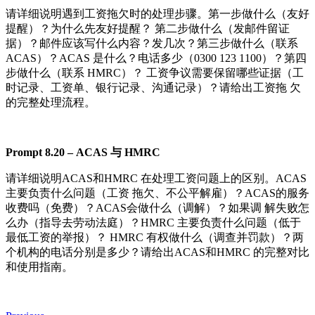
请详细说明遇到工资拖欠时的处理步骤。第一步做什么（友好
提醒）？为什么先友好提醒？ 第二步做什么（发邮件留证
据）？邮件应该写什么内容？发几次？第三步做什么（联系
ACAS）？ACAS 是什么？电话多少（0300 123 1100）？第四
步做什么（联系 HMRC）？ 工资争议需要保留哪些证据（工
时记录、工资单、银行记录、沟通记录）？请给出工资拖 欠
的完整处理流程。
Pr
o
m
pt
8.
20
–
A
C
A
S
与
H
M
R
C
请详细说明ACAS和HMRC 在处理工资问题上的区别。ACAS
主要负责什么问题（工资 拖欠、不公平解雇）？ACAS的服务
收费吗（免费）？ACAS会做什么（调解）？如果调 解失败怎
么办（指导去劳动法庭）？HMRC 主要负责什么问题（低于
最低工资的举报）？ HMRC 有权做什么（调查并罚款）？两
个机构的电话分别是多少？请给出ACAS和HMRC 的完整对比
和使用指南。