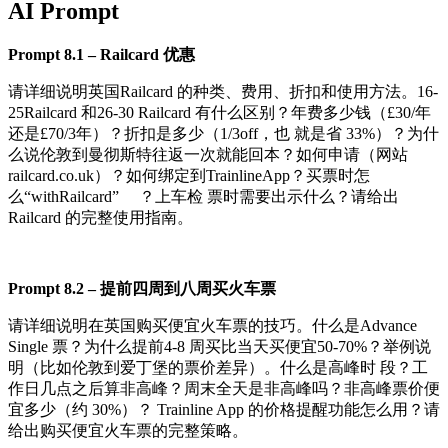
AI Prompt
Pr
o
m
pt
8.1
–
R
a
il
c
a
rd
优惠
请详细说明英国Railcard 的种类、费用、折扣和使用方法。16-
25Railcard 和26-30 Railcard 有什么区别？年费多少钱（£30/年
还是£70/3年）？折扣是多少（1/3off，也 就是省 33%）？为什
么说伦敦到曼彻斯特往返一次就能回本？如何申请（网站
railcard.co.uk）？如何绑定到TrainlineApp？买票时怎
么“withRailcard” ？上车检 票时需要出示什么？请给出
Railcard 的完整使用指南。
Pr
o
m
pt
8.2
–
提前四周到八周买火车票
请详细说明在英国购买便宜火车票的技巧。什么是Advance
Single 票？为什么提前4-8 周买比当天买便宜50-70%？举例说
明（比如伦敦到爱丁堡的票价差异）。什么是高峰时 段？工
作日几点之后算非高峰？周末全天是非高峰吗？非高峰票价便
宜多少（约 30%）？ Trainline App 的价格提醒功能怎么用？请
给出购买便宜火车票的完整策略。