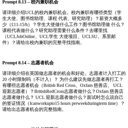
Pr
o
m
pt
8.
13
–
校内兼职机会
请详细介绍UCL的校内兼职机会。校内兼职有哪些类型（学
生大使、图书馆助理、课程 代表、研究助理）？薪资大概多
少（£11-15/h）？学生大使做什么工作？图书馆助理做 什么？
课程代表做什么？研究助理需要什么条件？去哪里找
（UCLJobOnline、UCL学生 大使项目、UCLSU、系里邮
件）？请给出校内兼职的完整寻找指南。
Pr
o
m
pt
8.
14
–
志愿者机会
请详细介绍在英国做志愿者的机会和好处。志愿者计入打工的
20 小时限制吗（不计入）？ 为什么建议先做志愿者再打工？
有哪些志愿者机会（British Red Cross、Oxfam 慈善店、 UCL
迎新志愿者）？BritishRedCross志愿者做什么？Oxfam 慈善店
志愿者做什么？ UCL 迎新志愿者做什么？面试时怎么说自己
的签证情况（Icanworkupto15 hours perweekduringterm time）？
请给出志愿者机会的完整指南。