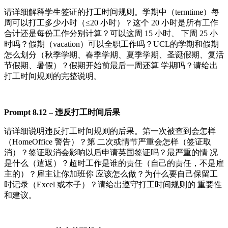
请详细解释学生签证的打工时间规则。学期中（termtime）每
周可以打工多少小时（≤20 小时）？这个 20 小时是所有工作
合计还是每份工作分别计算？可以这周 15 小时、 下周 25 小
时吗？假期（vacation）可以全职工作吗？UCL的学期和假期
怎么划分（秋季学期、春季学期、夏季学期、圣诞假期、复活
节假期、暑假）？假期开始前最后一周还算 学期吗？请给出
打工时间规则的完整说明。
Pr
o
m
pt
8.
12
–
违反打工时间后果
请详细说明违反打工时间规则的后果。第一次被查到会怎样
（HomeOffice 警告）？第 二次或情节严重会怎样（签证取
消）？签证取消会影响以后申请英国签证吗？最严重的情 况
是什么（遣返）？超时工作是谁的责任（自己的责任，不是雇
主的）？雇主让你加班你 应该怎么做？为什么要自己保留工
时记录（Excel 或本子）？请给出遵守打工时间规则的 重要性
和建议。