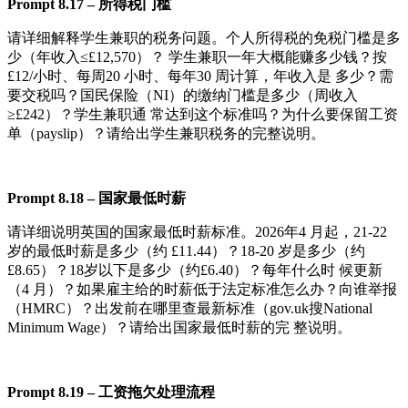
Pr
o
m
pt
8.
17
–
所得税门槛
请详细解释学生兼职的税务问题。个人所得税的免税门槛是多
少（年收入≤£12,570）？ 学生兼职一年大概能赚多少钱？按
£12/小时、每周20 小时、每年30 周计算，年收入是 多少？需
要交税吗？国民保险（NI）的缴纳门槛是多少（周收入
≥£242）？学生兼职通 常达到这个标准吗？为什么要保留工资
单（payslip）？请给出学生兼职税务的完整说明。
Pr
o
m
pt
8.
18
–
国家最低时薪
请详细说明英国的国家最低时薪标准。2026年4 月起，21-22
岁的最低时薪是多少（约 £11.44）？18-20 岁是多少（约
£8.65）？18岁以下是多少（约£6.40）？每年什么时 候更新
（4 月）？如果雇主给的时薪低于法定标准怎么办？向谁举报
（HMRC）？出发前在哪里查最新标准（gov.uk搜National
Minimum Wage）？请给出国家最低时薪的完 整说明。
Pr
o
m
pt
8.
19
–
工资拖欠处理流程