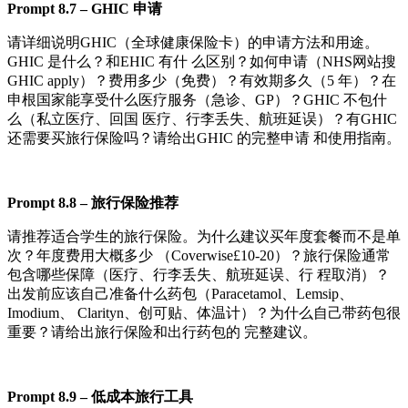
Pr
o
m
pt
8.7
–
G
H
IC
申请
请详细说明GHIC（全球健康保险卡）的申请方法和用途。
GHIC 是什么？和EHIC 有什 么区别？如何申请（NHS网站搜
GHIC apply）？费用多少（免费）？有效期多久（5 年）？在
申根国家能享受什么医疗服务（急诊、GP）？GHIC 不包什
么（私立医疗、回国 医疗、行李丢失、航班延误）？有GHIC
还需要买旅行保险吗？请给出GHIC 的完整申请 和使用指南。
Pr
o
m
pt
8.8
–
旅行保险推荐
请推荐适合学生的旅行保险。为什么建议买年度套餐而不是单
次？年度费用大概多少 （Coverwise£10-20）？旅行保险通常
包含哪些保障（医疗、行李丢失、航班延误、行 程取消）？
出发前应该自己准备什么药包（Paracetamol、Lemsip、
Imodium、 Clarityn、创可贴、体温计）？为什么自己带药包很
重要？请给出旅行保险和出行药包的 完整建议。
Pr
o
m
pt
8.9
–
低成本旅行工具