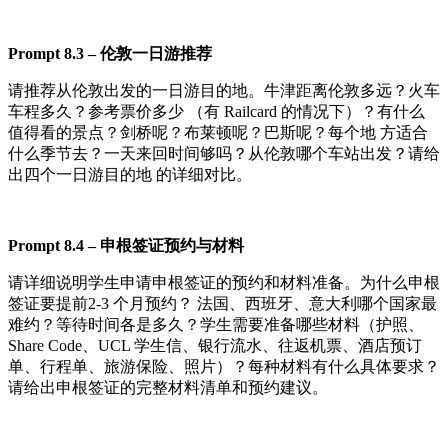
Pr
o
m
pt
8.3
–
伦敦一日游推荐
请推荐从伦敦出发的一日游目的地。牛津距离伦敦多远？火车
车程多久？参考票价多少 （有 Railcard 的情况下）？有什么
值得看的景点？剑桥呢？布莱顿呢？巴斯呢？每个地 方适合
什么季节去？一天来回时间够吗？从伦敦哪个车站出发？请给
出四个一日游目的地 的详细对比。
Pr
o
m
pt
8.4
–
申根签证预约与材料
请详细说明学生申请申根签证的预约和材料准备。为什么申根
签证要提前2-3 个月预约？ 法国、西班牙、意大利哪个国家最
难约？等待时间各是多久？学生需要准备哪些材料（护照、
Share Code、UCL 学生信、银行流水、往返机票、酒店预订
单、行程单、旅游保险、照片）？每种材料有什么具体要求？
请给出申根签证的完整材料清单和预约建议。