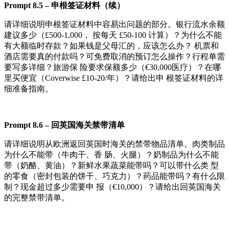
Pr
o
m
pt
8.5
–
申根签证材料（续）
请详细说明申根签证材料中容易出问题的部分。银行流水余额
建议多少（£500-1,000， 按每天 £50-100 计算）？为什么不能
有大额临时存款？如果钱是父母汇的，应该怎么办？ 机票和
酒店需要真的付款吗？可免费取消的预订怎么操作？行程单需
要写多详细？旅游保 险要求保额多少（€30,000医疗）？在哪
里买便宜（Coverwise £10-20/年）？请给出申 根签证材料的详
细准备指南。
Pr
o
m
pt
8.6
–
回英国海关禁带清单
请详细说明从欧洲返回英国时海关的禁带物品清单。肉类制品
为什么不能带（牛肉干、香 肠、火腿）？奶制品为什么不能
带（奶酪、黄油）？新鲜水果蔬菜能带吗？可以带什么类 型
的零食（密封包装的饼干、巧克力）？药品能带吗？有什么限
制？现金超过多少需要申 报（€10,000）？请给出回英国海关
的完整禁带清单。