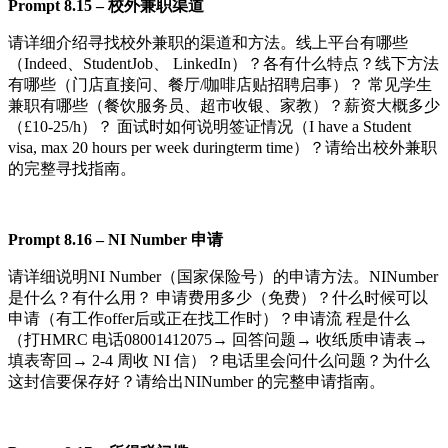
Pr
o
m
pt
8.
15
–
校外兼职渠道
请详细介绍寻找校外兼职的渠道和方法。线上平台有哪些
（Indeed、StudentJob、 LinkedIn）？各有什么特点？线下方法
有哪些（门店直接问、餐厅/咖啡店贴招聘启事）？ 常见学生
兼职有哪些（餐饮服务员、超市收银、家教）？薪资大概多少
（£10-25/h）？ 面试时如何说明签证情况（I have a Student
visa, max 20 hours per week duringterm time）？请给出校外兼职
的完整寻找指南。
Pr
o
m
pt
8.
16
–
N
I
N
um
b
e
r
申请
请详细说明NI Number（国家保险号）的申请方法。NINumber
是什么？有什么用？ 申请费用多少（免费）？什么时候可以
申请（有工作offer后或正在找工作时）？申请流 程是什么
（打HMRC 电话08001412075→ 回答问题→ 收纸质申请表→
填表寄回→ 2-4 周收 NI 信）？电话里会问什么问题？为什么
这封信要保存好？请给出NINumber 的完整申请指南。