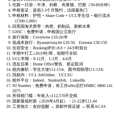
伦敦一日游：牛津、剑桥、布莱顿、巴斯（50-80分钟）
申根签证：提前2-3个月预约，法国最热门
申根材料：护照 + Share Code + UCL学生信 + 银行流水
（£500-1,000）
回英国海关禁带：肉类、奶制品、新鲜水果
GHIC：免费申请，申根国公立医疗
旅行保险：Coverwise £10-20/年
低成本旅行：Ryanair/easyJet £20-50、Eurostar £50-150
住宿安全：Booking评分≥8.0 + 24小时前台
学期中打工≤20小时/周，假期可全职
UCL学期：9-12月、1-3月、4-6月
违反后果：Home Office警告、签证取消
校内兼职：学生大使£12-15/h、图书馆助理£11-13/h
找校内：UCL JobOnline、UCLSU
校外平台：Indeed、StudentJob、LinkedIn
NI Number：免费申请，有工作offer后打HMRC 0800 141
2075
所得税门槛：年收入≤£12,570不交税
国家最低时薪（2026年4月起）：21-22岁£11.44
工资拖欠：友好提醒 → 发邮件留证据 → 联系ACAS