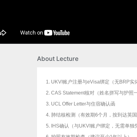
About Lecture
UKVI账户注册与eVisa绑定（无BRP
CAS Statement核对（姓名拼写与护
UCL Offer Letter与住宿确认函
肺结核检测（有效期6个月，按到达英
IHS确认（与UKVI账户绑定，无需单独
护照有效期检查（建议至少1年以上）