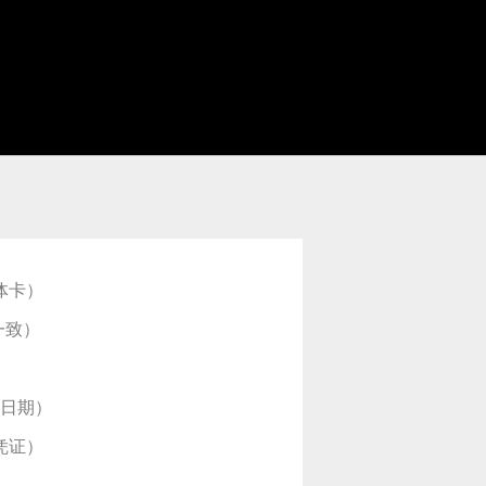
实体卡）
照一致）
国日期）
凭证）