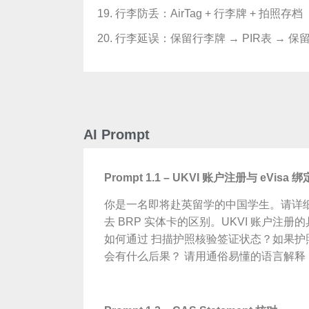
行李防丢：AirTag + 行李牌 + 拍照存档
行李延误：保留行李牌 → PIR表 → 保
AI Prompt
Pro
mpt 1.1 – UKVI 账户注册与 eVisa 绑
你是一名即将赴英留学的中国学生。请详细解
去 BRP 实体卡的区别。UKVI 账户注
如何通过 扫描护照核验签证状态？如果护照
会有什么后果？ 请用通俗易懂的语言解