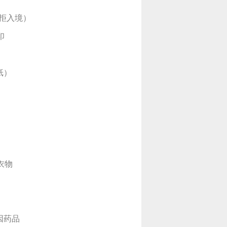
被拒入境）
印
纸）
衣物
因药品