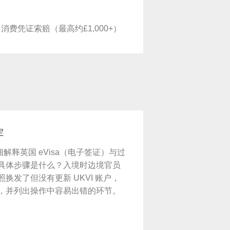
留消费凭证索赔（最高约£1,000+）
定
释英国 eVisa（电子签证）与过
册的具体步骤是什么？入境时边境官员
换发了但没有更新 UKVI 账户，
释，并列出操作中容易出错的环节。